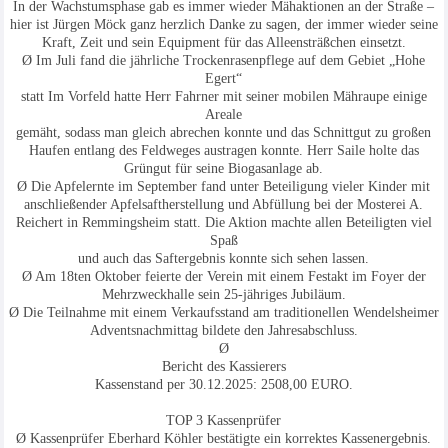
In der Wachstumsphase gab es immer wieder Mähaktionen an der Straße –
hier ist Jürgen Möck ganz herzlich Danke zu sagen, der immer wieder seine
Kraft, Zeit und sein Equipment für das Alleensträßchen einsetzt.
Ø Im Juli fand die jährliche Trockenrasenpflege auf dem Gebiet „Hohe
Egert“
statt Im Vorfeld hatte Herr Fahrner mit seiner mobilen Mähraupe einige
Areale
gemäht, sodass man gleich abrechen konnte und das Schnittgut zu großen
Haufen entlang des Feldweges austragen konnte. Herr Saile holte das
Grüngut für seine Biogasanlage ab.
Ø Die Apfelernte im September fand unter Beteiligung vieler Kinder mit
anschließender Apfelsaftherstellung und Abfüllung bei der Mosterei A.
Reichert in Remmingsheim statt. Die Aktion machte allen Beteiligten viel
Spaß
und auch das Saftergebnis konnte sich sehen lassen.
Ø Am 18ten Oktober feierte der Verein mit einem Festakt im Foyer der
Mehrzweckhalle sein 25-jähriges Jubiläum.
Ø Die Teilnahme mit einem Verkaufsstand am traditionellen Wendelsheimer
Adventsnachmittag bildete den Jahresabschluss.
Ø
Bericht des Kassierers
Kassenstand per 30.12.2025: 2508,00 EURO.
TOP 3 Kassenprüfer
Ø Kassenprüfer Eberhard Köhler bestätigte ein korrektes Kassenergebnis.