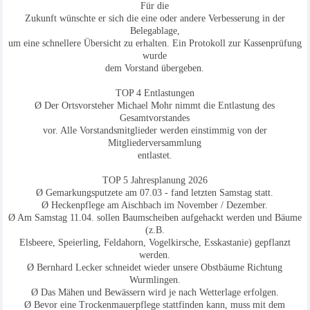
Für die
Zukunft wünschte er sich die eine oder andere Verbesserung in der
Belegablage,
um eine schnellere Übersicht zu erhalten. Ein Protokoll zur Kassenprüfung
wurde
dem Vorstand übergeben.
TOP 4 Entlastungen
Ø Der Ortsvorsteher Michael Mohr nimmt die Entlastung des
Gesamtvorstandes
vor. Alle Vorstandsmitglieder werden einstimmig von der
Mitgliederversammlung
entlastet.
TOP 5 Jahresplanung 2026
Ø Gemarkungsputzete am 07.03 - fand letzten Samstag statt.
Ø Heckenpflege am Aischbach im November / Dezember.
Ø Am Samstag 11.04. sollen Baumscheiben aufgehackt werden und Bäume
(z.B.
Elsbeere, Speierling, Feldahorn, Vogelkirsche, Esskastanie) gepflanzt
werden.
Ø Bernhard Lecker schneidet wieder unsere Obstbäume Richtung
Wurmlingen.
Ø Das Mähen und Bewässern wird je nach Wetterlage erfolgen.
Ø Bevor eine Trockenmauerpflege stattfinden kann, muss mit dem