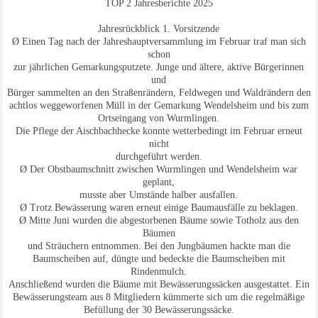
TOP 2 Jahresberichte 2025
Jahresrückblick 1. Vorsitzende
Ø Einen Tag nach der Jahreshauptversammlung im Februar traf man sich
schon
zur jährlichen Gemarkungsputzete. Junge und ältere, aktive Bürgerinnen
und
Bürger sammelten an den Straßenrändern, Feldwegen und Waldrändern den
achtlos weggeworfenen Müll in der Gemarkung Wendelsheim und bis zum
Ortseingang von Wurmlingen.
Die Pflege der Aischbachhecke konnte wetterbedingt im Februar erneut
nicht
durchgeführt werden.
Ø Der Obstbaumschnitt zwischen Wurmlingen und Wendelsheim war
geplant,
musste aber Umstände halber ausfallen.
Ø Trotz Bewässerung waren erneut einige Baumausfälle zu beklagen.
Ø Mitte Juni wurden die abgestorbenen Bäume sowie Totholz aus den
Bäumen
und Sträuchern entnommen. Bei den Jungbäumen hackte man die
Baumscheiben auf, düngte und bedeckte die Baumscheiben mit
Rindenmulch.
Anschließend wurden die Bäume mit Bewässerungssäcken ausgestattet. Ein
Bewässerungsteam aus 8 Mitgliedern kümmerte sich um die regelmäßige
Befüllung der 30 Bewässerungssäcke.