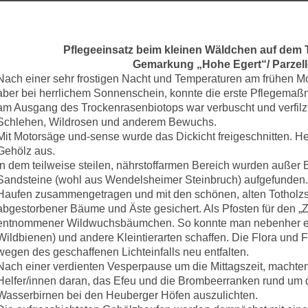
Pflegeeinsatz beim kleinen Wäldchen auf dem
Gemarkung „Hohe Egert“/ Parzell
Nach einer sehr frostigen Nacht und Temperaturen am frühen Mor
aber bei herrlichem Sonnenschein, konnte die erste Pflegemaß
am Ausgang des Trockenrasenbiotops war verbuscht und verfilz
Schlehen, Wildrosen und anderem Bewuchs.
Mit Motorsäge und-sense wurde das Dickicht freigeschnitten. He
Gehölz aus.
In dem teilweise steilen, nährstoffarmen Bereich wurden außer 
Sandsteine (wohl aus Wendelsheimer Steinbruch) aufgefunden.
Haufen zusammengetragen und mit den schönen, alten Totholzs
abgestorbener Bäume und Äste gesichert. Als Pfosten für den 
entnommener Wildwuchsbäumchen. So konnte man nebenher eine 
Wildbienen) und andere Kleintierarten schaffen. Die Flora und 
wegen des geschaffenen Lichteinfalls neu entfalten.
Nach einer verdienten Vesperpause um die Mittagszeit, machten
Helfer/innen daran, das Efeu und die Brombeerranken rund um
Wasserbirnen bei den Heuberger Höfen auszulichten.