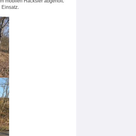
m mobilen Häcksler abgeholt.
 Einsatz.