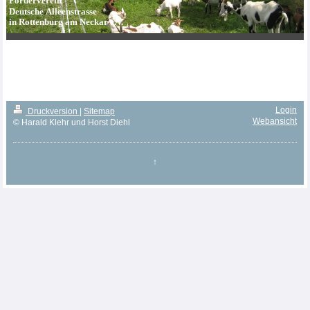
Förderverein
Deutsche Alleenstrasse
in Rottenburg am Neckar e.V.
Login
Druckversion
|
Sitemap
Webansicht
© Harald Klehr und Horst Diehl
↑